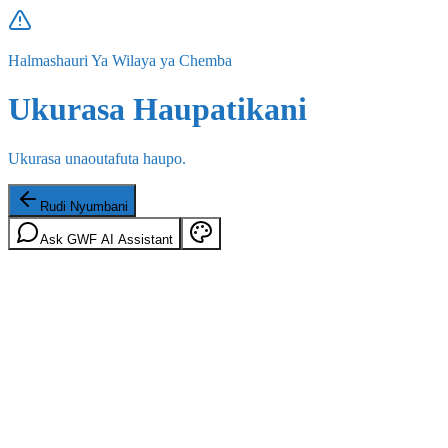
Halmashauri Ya Wilaya ya Chemba
Ukurasa Haupatikani
Ukurasa unaoutafuta haupo.
Rudi Nyumbani
Ask GWF AI Assistant